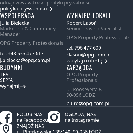
odnajdziesz w treści polityki prywatności.
polityka prywatności
WSPÓŁPRACA
WYNAJEM LOKALI
Julia Bielecka
Robert Lasoń
Marketing & Community
Senior Leasing Specialist
Manager
OPG Property Professionals
OPG Property Professionals
tel. 796 477 609
tel. +48 535 477 617
r.lason@opg.com.pl
j.bielecka@opg.com.pl
zapytaj o ofertę
BUDYNKI
ZARZĄDCA
TEAL
OPG Property
SEPIA
Professionals
wynajmij
ul. Roosevelta 8,
90‑056 ŁÓDŹ
biuro@opg.com.pl
POLUB NAS
OGLĄDAJ NAS
na Facebooku
na Instagramie
ZNAJDŹ NAS
ul. Piotrkowska 138/140, 90‑056 ŁÓDŹ