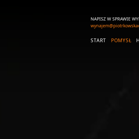
NAPISZ
W SPRAWIE W
wynajem@piotrkowskac
START
POMYSŁ