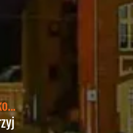
o...
zyj