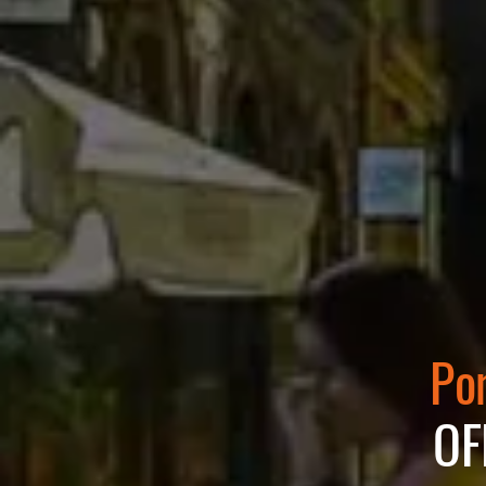
Pom
OF