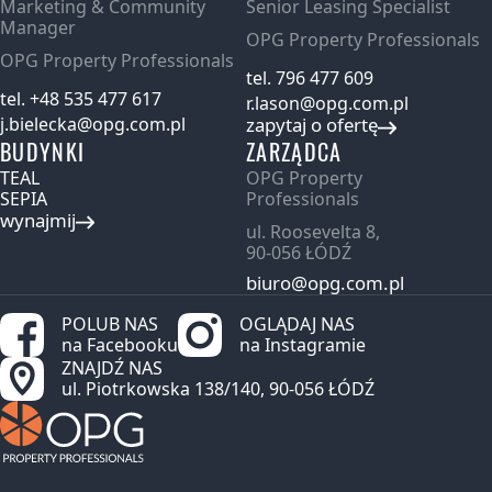
Marketing & Community
Senior Leasing Specialist
Manager
OPG Property Professionals
OPG Property Professionals
tel. 796 477 609
tel. +48 535 477 617
r.lason@opg.com.pl
j.bielecka@opg.com.pl
zapytaj o ofertę
BUDYNKI
ZARZĄDCA
TEAL
OPG Property
SEPIA
Professionals
wynajmij
ul. Roosevelta 8,
90‑056 ŁÓDŹ
biuro@opg.com.pl
POLUB NAS
OGLĄDAJ NAS
na Facebooku
na Instagramie
ZNAJDŹ NAS
ul. Piotrkowska 138/140, 90‑056 ŁÓDŹ