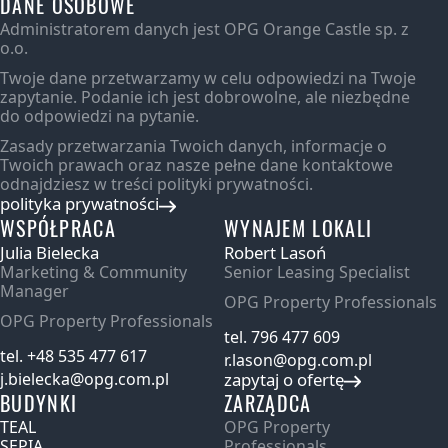
DANE OSOBOWE
Administratorem danych jest OPG Orange Castle sp. z
o.o.
Twoje dane przetwarzamy w celu odpowiedzi na Twoje
zapytanie. Podanie ich jest dobrowolne, ale niezbędne
do odpowiedzi na pytanie.
Zasady przetwarzania Twoich danych, informacje o
Twoich prawach oraz nasze pełne dane kontaktowe
odnajdziesz w treści polityki prywatności.
polityka prywatności
WSPÓŁPRACA
WYNAJEM LOKALI
Julia Bielecka
Robert Lasoń
Marketing & Community
Senior Leasing Specialist
Manager
OPG Property Professionals
OPG Property Professionals
tel. 796 477 609
tel. +48 535 477 617
r.lason@opg.com.pl
j.bielecka@opg.com.pl
zapytaj o ofertę
BUDYNKI
ZARZĄDCA
TEAL
OPG Property
SEPIA
Professionals