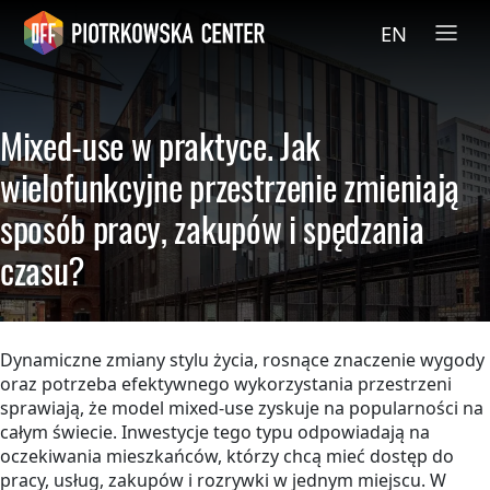
EN
Mixed-use w praktyce. Jak
wielofunkcyjne przestrzenie zmieniają
sposób pracy, zakupów i spędzania
czasu?
Dynamiczne zmiany stylu życia, rosnące znaczenie wygody
oraz potrzeba efektywnego wykorzystania przestrzeni
sprawiają, że model mixed-use zyskuje na popularności na
całym świecie. Inwestycje tego typu odpowiadają na
oczekiwania mieszkańców, którzy chcą mieć dostęp do
pracy, usług, zakupów i rozrywki w jednym miejscu. W